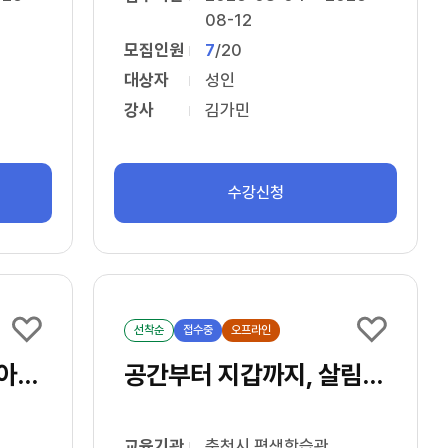
08-12
모집인원
7
/
20
대상자
성인
강사
김가민
수강신청
선착순
접수중
오프라인
[주말] 소잉 디자이너 아카데미 3급
공간부터 지갑까지, 살림정리학교
교육기관
춘천시 평생학습관