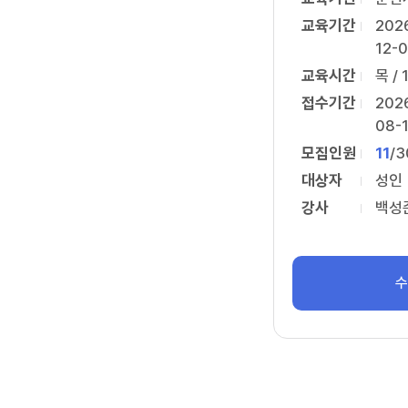
교육기간
202
12-
교육시간
목 / 
접수기간
202
08-
모집인원
11
/
3
대상자
성인
강사
백성