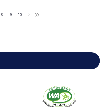
8
9
10