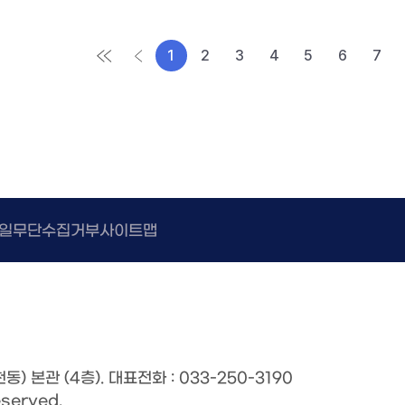
1
2
3
4
5
6
7
일무단수집거부
사이트맵
) 본관 (4층).
대표전화 : 033-250-3190
eserved.