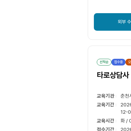
외부 
선착순
접수중
오
타로상담사 
교육기관
춘천
교육기간
202
12-0
교육시간
화 / 
접수기간
202