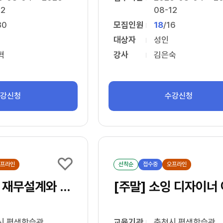
12
08-12
30
모집인원
18
/
16
대상자
성인
혁
강사
김은숙
수강신청
수강신청
프라인
선착순
접수중
오프라인
[야간] 셀프 재무설계와 노후준비
시 평생학습관
교육기관
춘천시 평생학습관