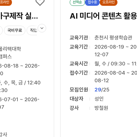
프라인
선착순
접수중
오프라인
AI 스마트 가구제작 실무과정
AI 미디어 콘텐츠 활용
국비무료
직업교육
폴리텍
키
교육기관
춘천시 평생학습관
워
드
교육기간
2026-08-19 ~ 20
폴리텍대학
펼
12-07
캠퍼스
치
교육시간
월, 수 / 09:30 ~ 11
기
6-08-18 ~ 2026-
접수기간
2026-08-04 ~ 2
20
08-12
, 수, 목, 금 / 12:40
모집인원
29
/
25
:30
대상자
성인
6-07-01 ~ 2026-
07
강사
방철원
강사