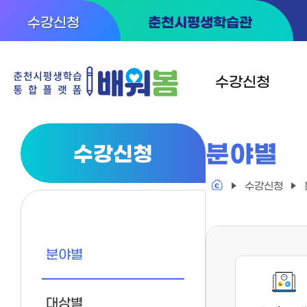
수강신청
춘천시평생학습관
수강신청
분야별
수강신청
분야별
대상별
수강신청
지역별
시내동
검
색
분야별
읍면
폼
기관별
대상별