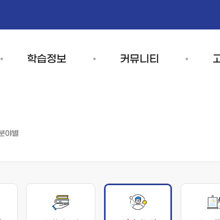
학습정보
커뮤니티
강사은행
공지사항
이용안
강사은행현황
회원
기관별소식
분야별
강사은행등록
수강
갤러리
강사수요연계요청
결제
자료실
취소/
평생교육기관
설문조사
자주하
교육기관현황
이벤트
교육기관신청
1:1 문