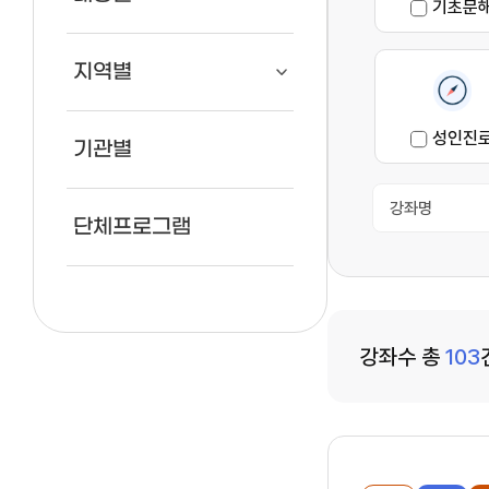
단체프로그램
기초문
지역별
성인진
기관별
단체프로그램
강좌수 총
103