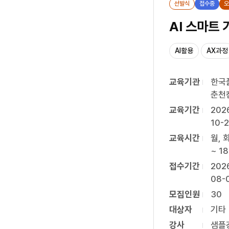
선발식
접수중
오
AI활용
AX과정
교육기관
한국
춘천
교육기간
202
10-
교육시간
월, 화
~ 18
접수기간
202
08-
모집인원
30
대상자
기타
강사
샘플