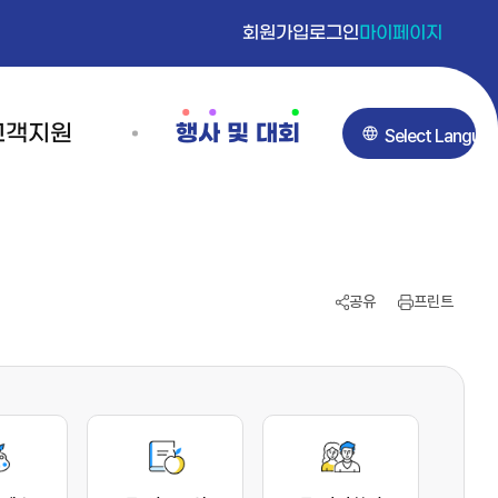
회원가입
로그인
마이페이지
고객지원
행사 및 대회
P
o
내
영어스피치대회
w
가입
대회소개
e
공유
프린트
신청
참가신청
r
안내
접수내역확인
환불안내
공지사항
e
는질문
d
의