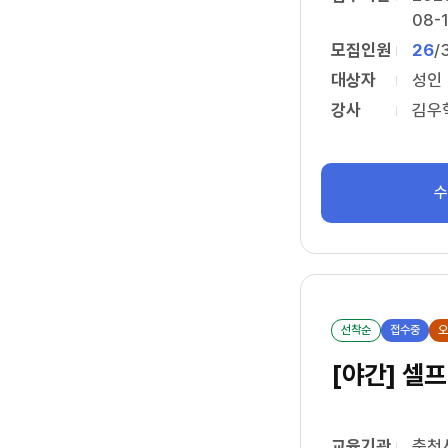
08-
모집인원
26
/
대상자
성인
강사
김우
선착순
접수중
오
교육기관
춘천