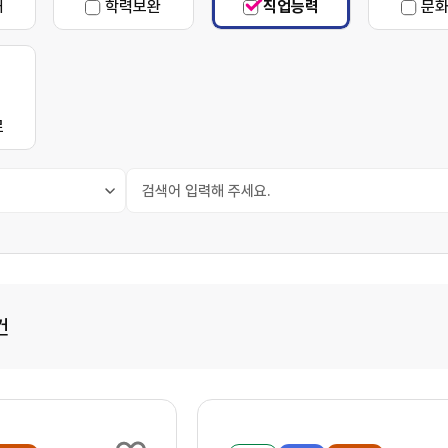
해
학력보완
직업능력
문
자유게시판
참여 외 교육기관
희망강
학습동아리
학습공간예약
로
건