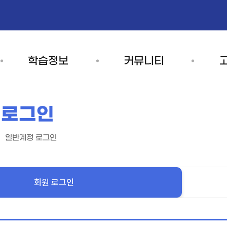
학습정보
커뮤니티
 로그인
강사은행
공지사항
이용안
강사은행현황
회원
기관별소식
일반계정 로그인
강사은행등록
수강
갤러리
강사수요연계요청
결제
자료실
회원 로그인
취소/
평생교육기관
설문조사
자주하
교육기관현황
이벤트
교육기관신청
1:1 문