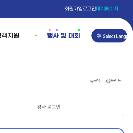
회원가입
로그인
마이페이지
고객지원
행사 및 대회
P
o
내
영어스피치대회
w
가입
대회소개
e
공유
프린트
신청
참가신청
r
안내
접수내역확인
강사 로그인
환불안내
공지사항
e
는질문
d
의