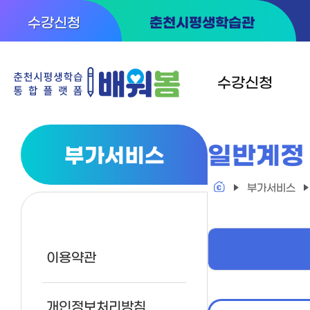
수강신청
춘천시평생학습관
수강신청
일반계정
부가서비스
분야별
대상별
부가서비스
지역별
시내동
이용약관
읍면
기관별
개인정보처리방침